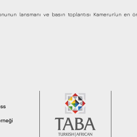
nunun lansmanı ve basın toplantısı Kamerun'un en önem
ess
erneği