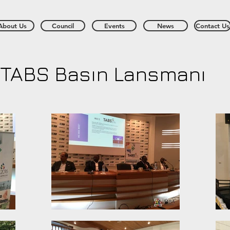
About Us
Council
Events
News
Contact Us
TABS Basın Lansmanı