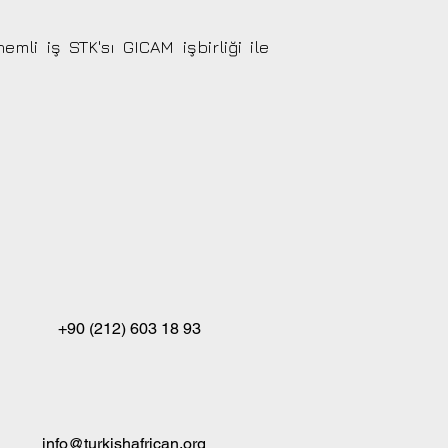
li iş STK'sı GICAM işbirliği ile
+90 (212) 603 18 93
info@turkishafrican.org