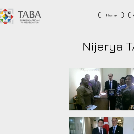
Home
Nijerya 