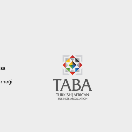
ess
erneği