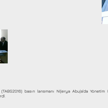
si (TABS2016) basın lansmanı Nijerya Abuja'da Yöneti
rdi.