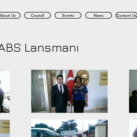
About Us
Council
Events
News
Contact Us
TABS Lansmanı