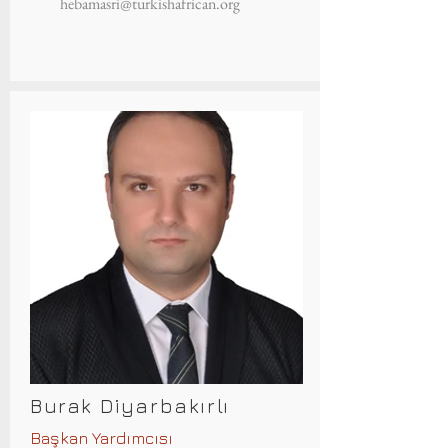
hebamasri@turkishafrican.org
Burak Diyarbakırlı
Başkan Yardımcısı