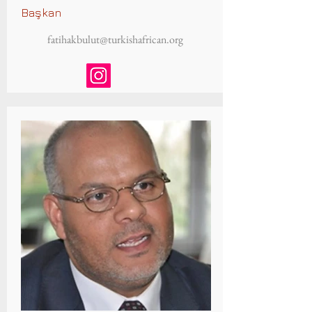
Başkan
fatihakbulut@turkishafrican.org