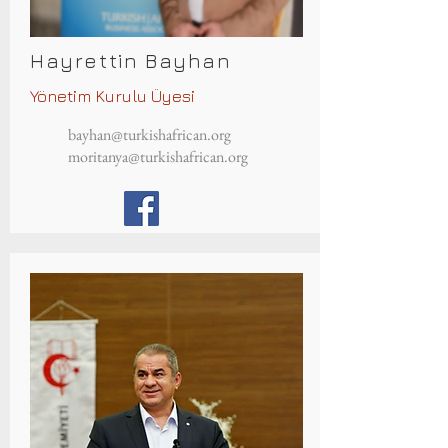
Hayrettin Bayhan
Yönetim Kurulu Üyesi
bayhan@turkishafrican.org
moritanya@turkishafrican.org