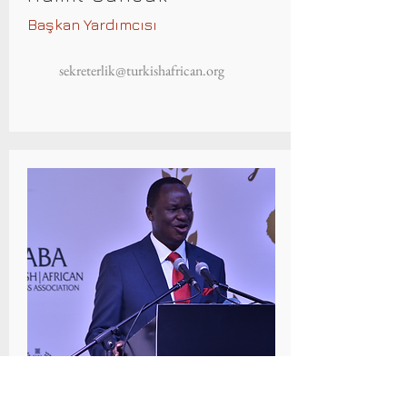
Başkan Yardımcısı
sekreterlik@turkishafrican.org