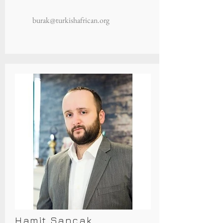
burak@turkishafrican.org
Hamit Sancak