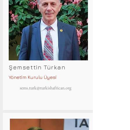
Şemsettin Türkan
Yönetim Kurulu Üyesi
sems.turk@turkishafrican.org