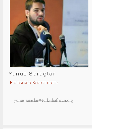
Yunus Saraçlar
Fransızca Koordinatör
yunus.saraclar@turkishafrican.org