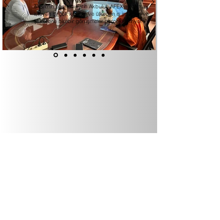
TABA'nın başkanı Fatih Akbulut, AFEX'e katılmak
isteyen birçok kıtadan ve ülkeden iş insanları ve
şirketlerle birebir görüşmeler gerçekleştiriyor.