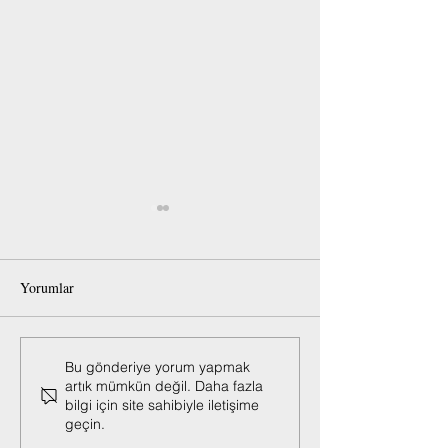
Yorumlar
Moritanyalılar
TABA Moritanya 
Bu gönderiye yorum yapmak
artık mümkün değil. Daha fazla
Cumhurbaşkanı Erdoğan’ı
İşadamları Deleg
bilgi için site sahibiyle iletişime
coşkuyla karşıladı
geçin.