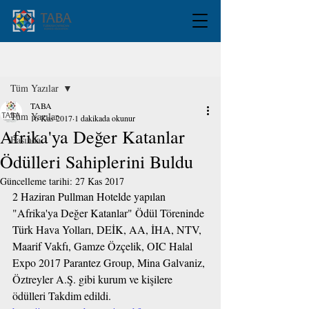
Yazı
Tüm Yazılar
TABA
Tüm Yazılar
16 Kas 2017
1 dakikada okunur
Afrika'ya Değer Katanlar
Basında
Ödülleri Sahiplerini Buldu
Güncelleme tarihi:
27 Kas 2017
2 Haziran Pullman Hotelde yapılan 
"Afrika'ya Değer Katanlar" Ödül Töreninde 
Türk Hava Yolları, DEİK, AA, İHA, NTV, 
Maarif Vakfı, Gamze Özçelik, 
OIC Halal 
Expo 2017
Parantez Group
, 
Mina Galvaniz
, 
Öztreyler A.Ş.
 gibi kurum ve kişilere 
ödülleri Takdim edildi.