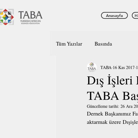
Anasayfa
H
Tüm Yazılar
Basında
TABA
16 Kas 2017
1
Dış İşler
TABA Başk
Güncelleme tarihi:
26 Ara 2
Dernek Başkanımız Fati
aktarmak üzere Dışişle