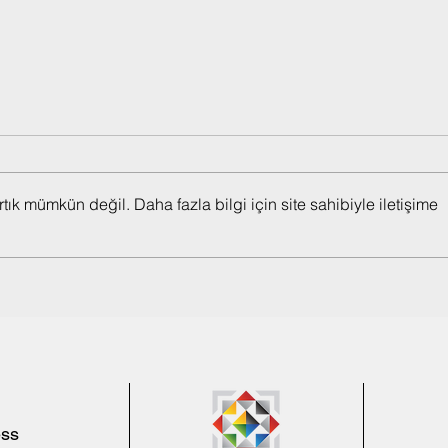
k mümkün değil. Daha fazla bilgi için site sahibiyle iletişime
Moritanyalılar Cumhurbaşkanı
TABA
Erdoğan’ı coşkuyla karşıladı
İşada
ess