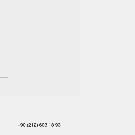
 Moritanya Türk
mları Delegasyonu
+90 (212) 603 18 93