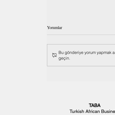
Yorumlar
Bu gönderiye yorum yapmak artı
geçin.
TABA Başkanı Fatih Akbulut,
Etiyopya'nın Önde Gelen
Televizyon Kanalında AFEX
Hakkında Konuştu
TABA
Turkish African Busin